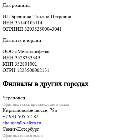
Для розницы
ИП Бревнова Татьяна Петровна
ИНН 35140105114
ОГРНИП 320352500043041
Для опта и юрлиц
ООО «Металлосфера»
ИНН 3528333349
КПП 352801001
ОГРН 1223500002131
Филиалы в других городах
Череповец
Офис-выставка, производство и склад
Кирилловское шоссе, 78а
+7 931 505-52-82
che.metallo-sfera.ru
Санкт-Петербург
Офис-выставка и склад