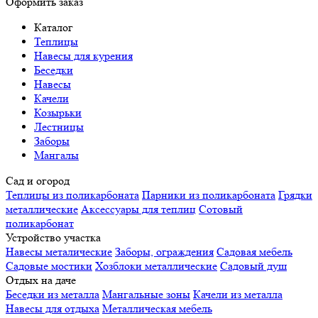
Оформить заказ
Каталог
Теплицы
Навесы для курения
Беседки
Навесы
Качели
Козырьки
Лестницы
Заборы
Мангалы
Сад и огород
Теплицы из поликарбоната
Парники из поликарбоната
Грядки
металлические
Аксессуары для теплиц
Сотовый
поликарбонат
Устройство участка
Навесы металические
Заборы, ограждения
Садовая мебель
Садовые мостики
Хозблоки металлические
Садовый душ
Отдых на даче
Беседки из металла
Мангальные зоны
Качели из металла
Навесы для отдыха
Металлическая мебель