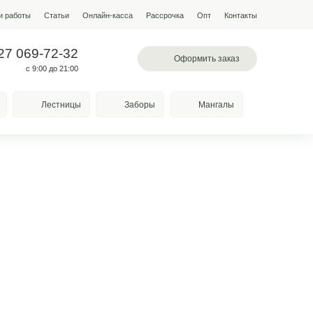
мпании
Условия работы
Наши работы
Статьи
Онлайн-кас
 097-13-19
+7 927 069-72-32
л. Лазоревая, 334
с 9:00 до 21:00
Качели
Козырьки
Лестницы