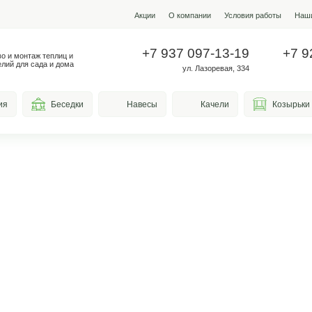
Акции
О ко
+7 937
Производство и монтаж теплиц и
металлоизделий для сада и дома
у
весы для курения
Беседки
Навесы