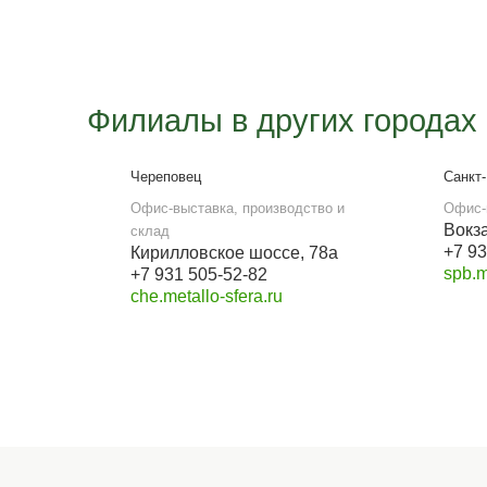
с 9:00 до 18:00
Наши реквизиты
Для розницы
ИП Бревнова Татьяна
Петровна
ИНН 35140105114
ОГРНИП 320352500043041