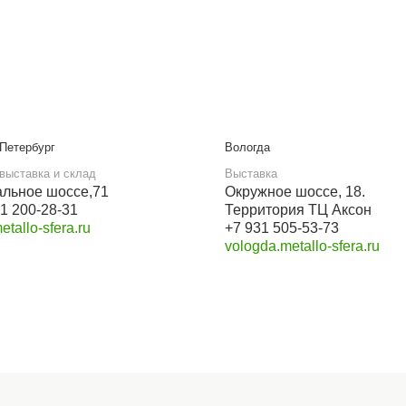
Для опта и юрлиц
ООО «Металлосфера»
ИНН 3528333349
КПП 352801001
ОГРН 1223500002131