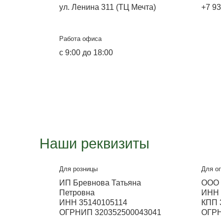
E-mail
pkms35@yandex.ru
Металлосфера Волж
Выставка
ул. Ленина 311 (ТЦ Мечта)
Работа офиса