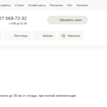
мпании
Условия работы
Наши работы
Статьи
Онлайн-кас
 097-13-19
+7 927 069-72-32
л. Лазоревая, 334
с 9:00 до 21:00
Качели
Козырьки
Лестницы