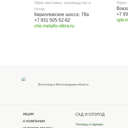
Наши реквизиты
Для розницы
ИП Бревнова Татьяна
Петровна
ИНН 35140105114
ОГРНИП 320352500043041
Филиалы в других г
Череповец