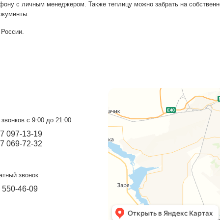
яется до вашего участка. Льготная доставка действует н
овать по телефону с личным менеджером. Также теплицу 
з и оформим документы.
панией по всей России.
оград
Прием звонков с 9:00 до 21:00