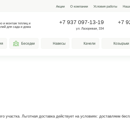
Акции
О ко
+7 937
Производство и монтаж теплиц и
металлоизделий для сада и дома
у
весы для курения
Беседки
Навесы
вка