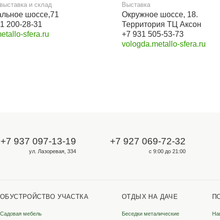
Для опта и юрлиц
ООО «Металлосфера»
ИНН 3528333349
КПП 352801001
ОГРН 1223500002131
ородах
Санкт-Петербург
Во