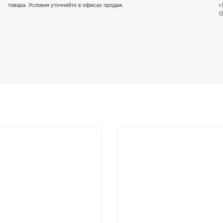
и
Оплата на р/с компании
На Вашу почту выставляем счёт на товар. Оплат
личном кабинете банка по нашим реквизитам, та
отделении банк. Работаем с НДС и без.
Рассрочка от компании
заказ у нашего
Условия рассрочки индивидуальны для каждого к
присвоения
товара. Условия уточняйте в офисах продаж.
плата, вводите
латы
существляется