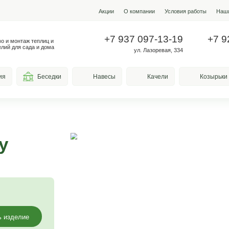
Акции
О ко
+7 937
Производство и монтаж теплиц и
металлоизделий для сада и дома
у
весы для курения
Беседки
Навесы
ородку