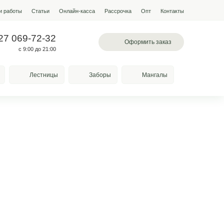
мпании
Условия работы
Наши работы
Статьи
Онлайн-кас
 097-13-19
+7 927 069-72-32
л. Лазоревая, 334
с 9:00 до 21:00
Качели
Козырьки
Лестницы