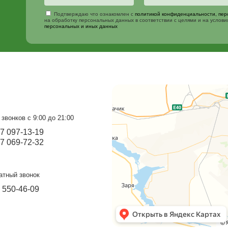
Перегородка без
А
поликарбоната
п
Посадка разных культур одновременно.
ав
от 5 500 ₽
от
Узнайте больше
от 5 000 ₽
о
Изготовим и
Наш менеджер свяжется с вами 