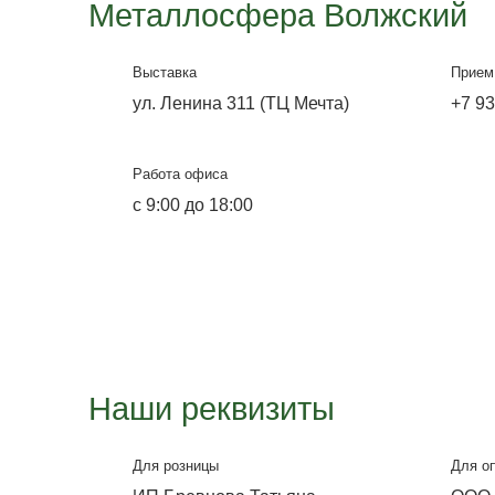
Металлосфера Волг
Офис-выставка и склад
ул. Лазоревая, 334
Работа офиса
Будни с 9:00 до 18:00,
Выходные с 9:00 до 14:00.
Воскресенье и понедельник не
работает склад.
E-mail
pkms35@yandex.ru