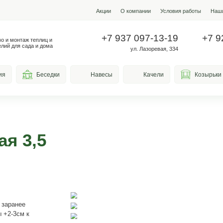
Акции
О ко
+7 937
Производство и монтаж теплиц и
металлоизделий для сада и дома
у
весы для курения
Беседки
Навесы
тенная 3,5