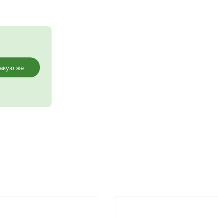
ы (при длине от 6 метров
форточки для создания
мы), за счет этого теплица
ьное крепление стяжек- краб-
направляющие расположены в
 поликарбонату плотное
, из них: 7 штук распределены
Заказать такую же