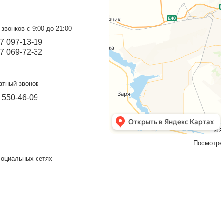
Мангальная зона с
Х
приставным стулом
Мангальная зона Премиум для вкусного
отдыха.
Подробнее