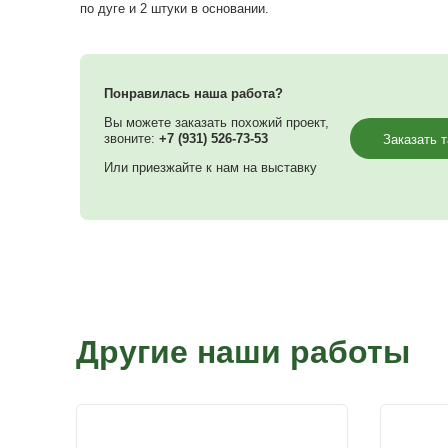
внутри не сгорели от повышенной температур
рекомендуем покупать дополнительные авто
благоприятного климата растениям).
Данная модель имеет двойные дуги (дуги-фер
гораздо устойчивее к снегам и ветру. Уникал
система. При таком креплении продольные 
одной плоскости с дугами, что обеспечивает
прилегание по всему каркасу теплицы.
В теплице 9 рядов продольных направляющих
по дуге и 2 штуки в основании.
Понравилась наша работа?
Вы можете заказать похожий проект,
звоните:
+7 (931) 526-73-53
Или приезжайте к нам на выставку