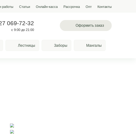
мпании
Условия работы
Наши работы
Статьи
Онлайн-кас
 097-13-19
+7 927 069-72-32
л. Лазоревая, 334
с 9:00 до 21:00
Качели
Козырьки
Лестницы