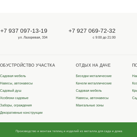
Для опта и юрлиц
ООО «Металлосфера»
ИНН 3528333349
КПП 352801001
ОГРН 1223500002131