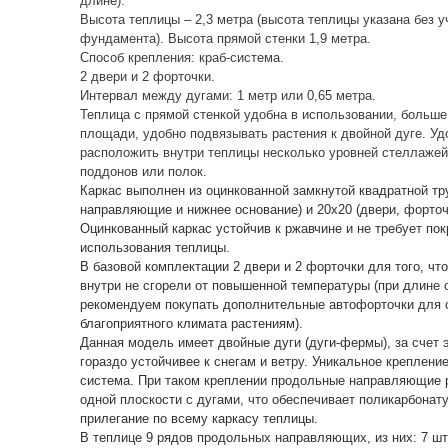
Ширина теплицы – 3,5 метра.
Длина – 4м, 6м, 8м, 10м и т.д. (Для подгото
уточняйте точную длину теплицы, т.к имеетс
длине).
Высота теплицы – 2,3 метра (высота теплицы
фундамента). Высота прямой стенки 1,9 метр
Способ крепления: краб-система.
2 двери и 2 форточки.
Интервал между дугами: 1 метр или 0,65 мет
Теплица с прямой стенкой удобна в использ
площади, удобно подвязывать растения к дв
расположить внутри теплицы несколько уро
поддонов или полок.
Каркас выполнен из оцинкованной замкнутой 
направляющие и нижнее основание) и 20х20 (
Оцинкованный каркас устойчив к ржавчине и 
использования теплицы.
В базовой комплектации 2 двери и 2 форточк