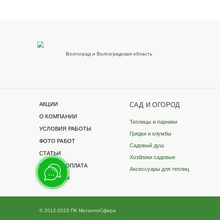
Наши реквизиты
Для розницы
ИП Бревнова Татьяна
Петровна
ИНН 35140105114
ОГРНИП 320352500043041