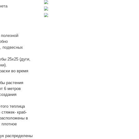
вки фундамента заранее
я допуск длины +2-3см к
 указана без учета
а.
ра.
овании, больше полезной
ойной дуге. Удобно
вней стеллажей, подвесных
квадратной трубы 25х25 (дуги,
двери, форточки).
не требует покраски во время
и для того, чтобы растения