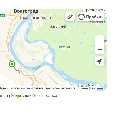
рочный козырек с
оричневым
оликарбонатом
остой и доступный козырек над входом
Подробнее