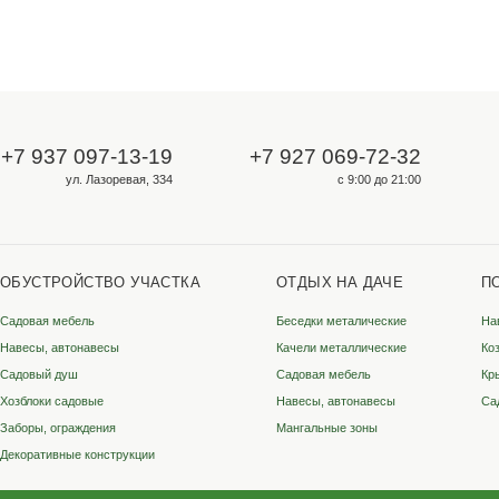
Для опта и юрлиц
ООО «Металлосфера»
ИНН 3528333349
КПП 352801001
ОГРН 1223500002131
ородах