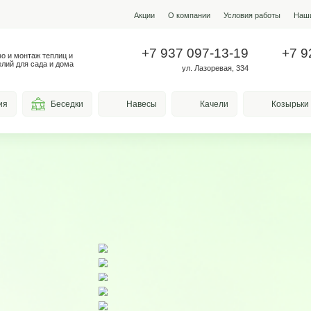
Акции
О ко
+7 937
Производство и монтаж теплиц и
металлоизделий для сада и дома
у
весы для курения
Беседки
Навесы
а