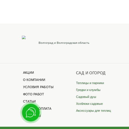
Наши реквизиты
Для розницы
ИП Бревнова Татьяна
Петровна
ИНН 35140105114
ОГРНИП 320352500043041
Филиалы в других г