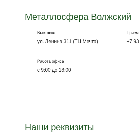
Офис-выставка и склад
ул. Лазоревая, 334
Работа офиса
Будни с 9:00 до 18:00,
Выходные с 9:00 до 14:00.
Воскресенье и понедельник не
работает склад.
E-mail
pkms35@yandex.ru