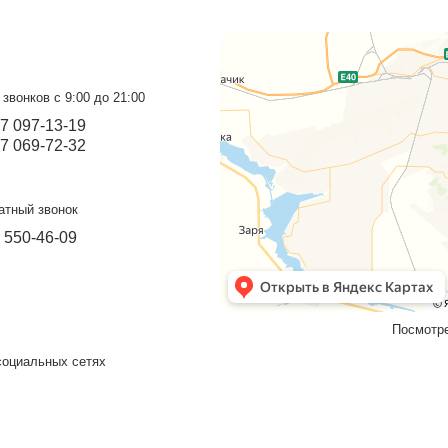
Беседка Домик
А
к
Беседка Домик с поликарбонатом.
п
Пр
Подробнее
оград