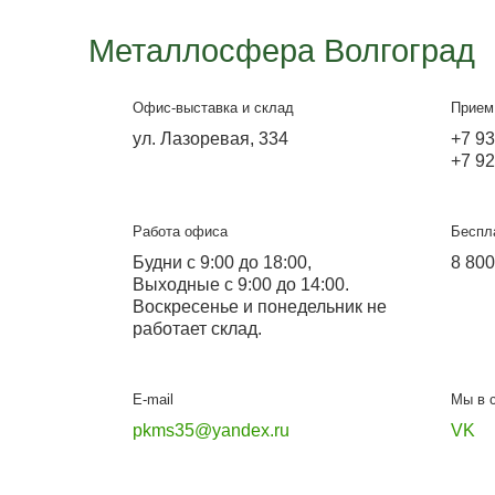
Мангальная зона Фантазия
При изготовлении учитываем все пожелания
клиента
Подробнее
Металлосфера Волг