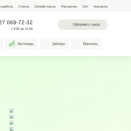
мпании
Условия работы
Наши работы
Статьи
Онлайн-кас
 097-13-19
+7 927 069-72-32
л. Лазоревая, 334
с 9:00 до 21:00
Качели
Козырьки
Лестницы