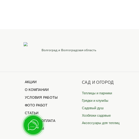
Наши реквизиты
Для розницы
ИП Бревнова Татьяна
Петровна
ИНН 35140105114
ОГРНИП 320352500043041
Филиалы в других г