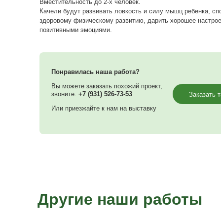
весело провести время детям на свежем воз
Ширина качели по основанию 1,5 метра, глуб
Способ крепления: сборка на болты. Креплен
Грузоподъемность до 200кг.
Вместительность до 2-х человек.
Качели будут развивать ловкость и силу мы
здоровому физическому развитию, дарить хо
позитивными эмоциями.
Понравилась наша работа?
Вы можете заказать похожий проект,
звоните:
+7 (931) 526-73-53
Или приезжайте к нам на выставку