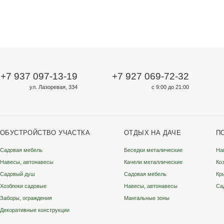
Для опта и юрлиц
ООО «Металлосфера»
ИНН 3528333349
КПП 352801001
ОГРН 1223500002131
ородах