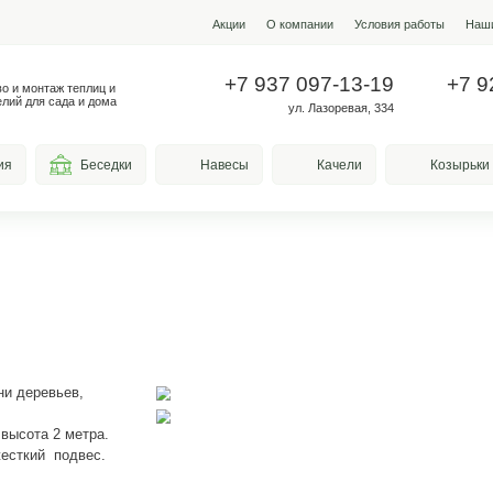
Акции
О ко
+7 937
Производство и монтаж теплиц и
металлоизделий для сада и дома
у
весы для курения
Беседки
Навесы
тдохнуть в тени деревьев,