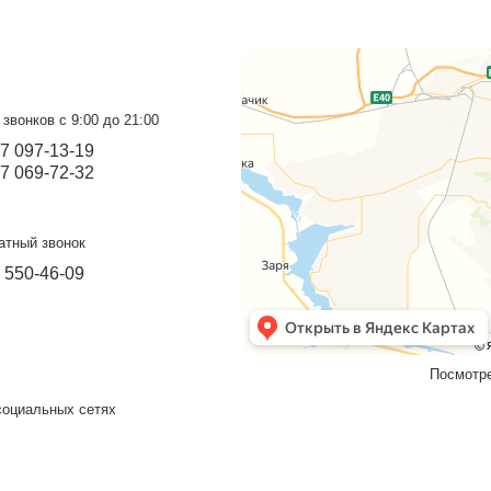
Мангальная зона с
Х
греческим узором
Дерзкая, функциональная, со вкусом!
Подробнее
оград