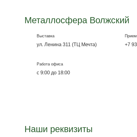
Офис-выставка и склад
ул. Лазоревая, 334
Работа офиса
Будни с 9:00 до 18:00,
Выходные с 9:00 до 14:00.
Воскресенье и понедельник не
работает склад.
E-mail
pkms35@yandex.ru