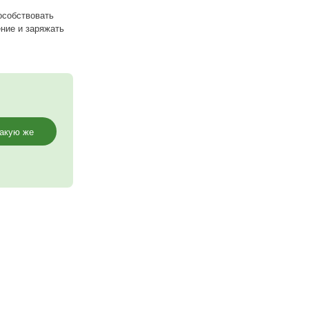
духе.
ина 1,5 метра, высота 2 метра.
ие качели на жесткий подвес.
шц ребенка, способствовать
рошее настроение и заряжать
Заказать такую же