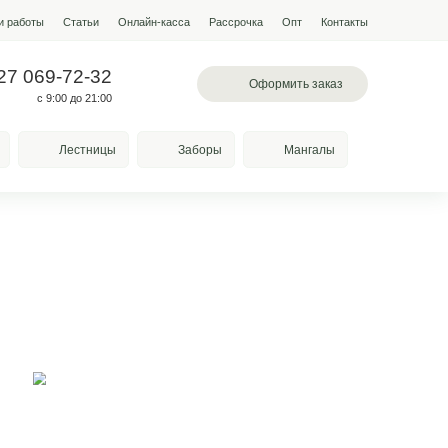
мпании
Условия работы
Наши работы
Статьи
Онлайн-кас
 097-13-19
+7 927 069-72-32
л. Лазоревая, 334
с 9:00 до 21:00
Качели
Козырьки
Лестницы