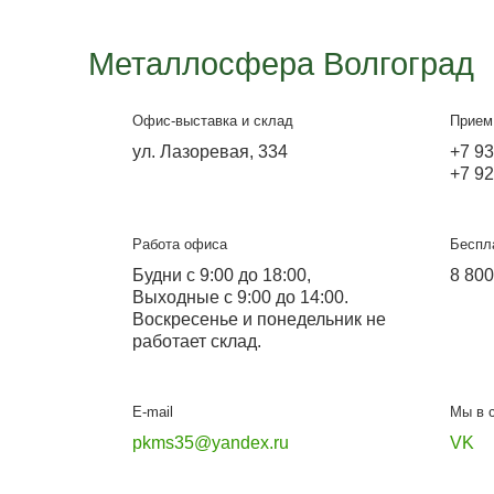
Ступени к дому с навесом-
козырьком
Подробнее
Металлосфера Волг