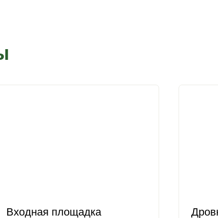
ы
Входная площадка
Дров