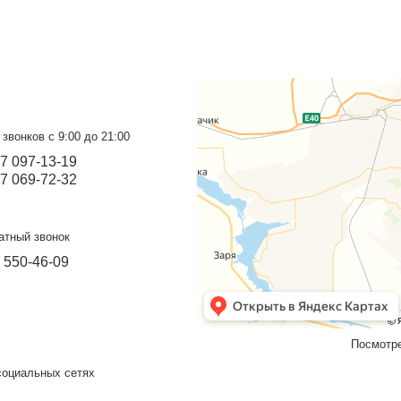
Дровница №2
С
Красивая и функциональная дровница!
Уд
Подробнее