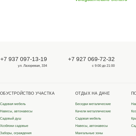
Для опта и юрлиц
ООО «Металлосфера»
ИНН 3528333349
КПП 352801001
ОГРН 1223500002131