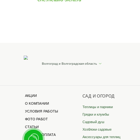
Наши реквизиты
Для розницы
ИП Бревнова Татьяна
Петровна
ИНН 35140105114
ОГРНИП 320352500043041