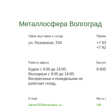
Навес односкатный с
металлочерепицей
Мощный навес! Шикарная работа!
Подробнее