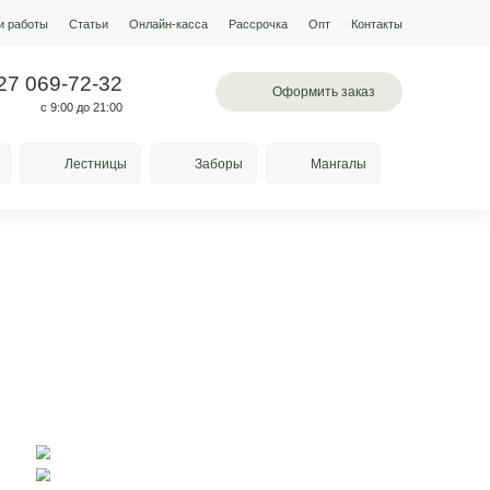
мпании
Условия работы
Наши работы
Статьи
Онлайн-кас
 097-13-19
+7 927 069-72-32
л. Лазоревая, 334
с 9:00 до 21:00
Качели
Козырьки
Лестницы