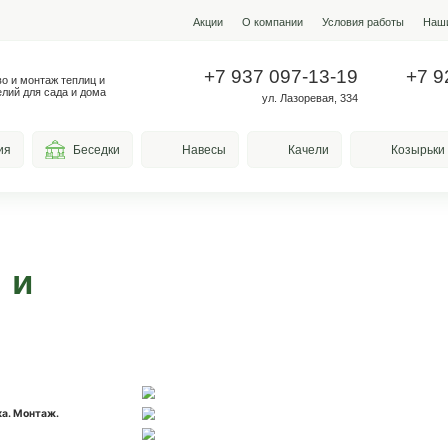
Акции
О ко
+7 937
Производство и монтаж теплиц и
металлоизделий для сада и дома
у
весы для курения
Беседки
Навесы
илами и