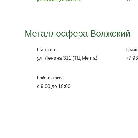
Металлосфера Волг
Офис-выставка и склад
ул. Лазоревая, 334
Работа офиса
Будни с 9:00 до 18:00,
Выходные с 9:00 до 14:00.
Воскресенье и понедельник не
работает склад.
E-mail
pkms35@yandex.ru