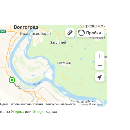
тупени с козырьком
обные ступени для входа.
Подробнее