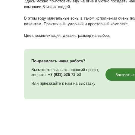
Современная мангальная зона выполнена на з
Укомплектует всем необходимым клиент сам
Здесь можно приготовить еду на огне и уютн
компании близких людей.
В этом году мангальные зоны в таком испо
клиентам. Практичный, удобный и просторны
Цвет, комплектация, дизайн, размер на выбо
Понравилась наша работа?
Вы можете заказать похожий проект,
звоните:
+7 (931) 526-73-53