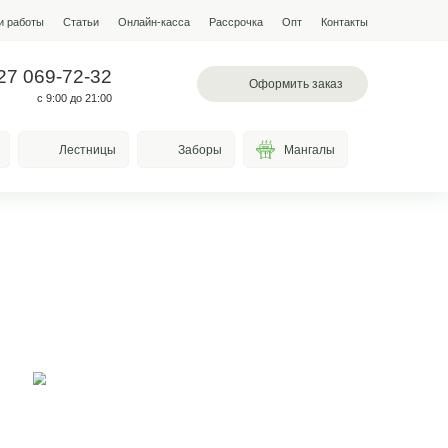
мпании
Условия работы
Наши работы
Статьи
Онлайн-кас
 097-13-19
+7 927 069-72-32
л. Лазоревая, 334
с 9:00 до 21:00
Качели
Козырьки
Лестницы