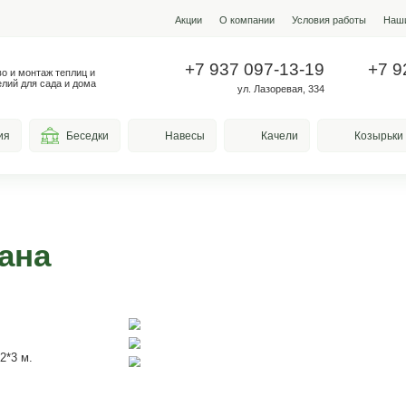
Акции
О ко
+7 937
Производство и монтаж теплиц и
металлоизделий для сада и дома
у
весы для курения
Беседки
Навесы
а Гавана
ыха 🍗🌭