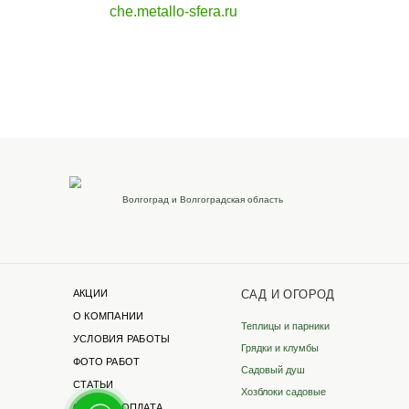
Наши реквизиты
Для розницы
ИП Бревнова Татьяна
Петровна
ИНН 35140105114
ОГРНИП 320352500043041