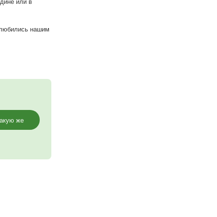
аказ. Размер 2*3 м.
остоятельно.
о посидеть наедине или в
лнении очень полюбились нашим
й комплекс.
р.
Заказать такую же