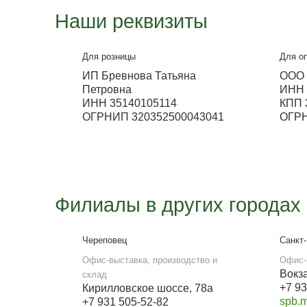
pkms35@yandex.ru
Металлосфера Волж
Выставка
ул. Ленина 311 (ТЦ Мечта)
Работа офиса
с 9:00 до 18:00