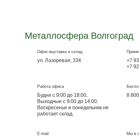
Навес односкатный с
поликарбонатом
Удобный, компактный и функциональный навес
выполнен на заказ.
Подробнее