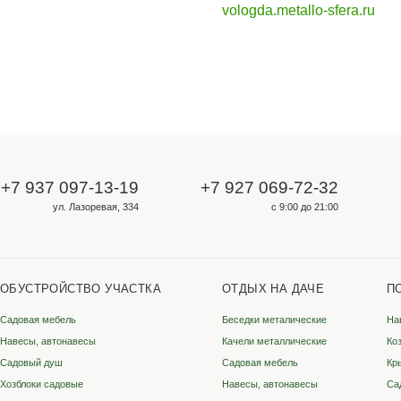
Для опта и юрлиц
ООО «Металлосфера»
ИНН 3528333349
КПП 352801001
ОГРН 1223500002131