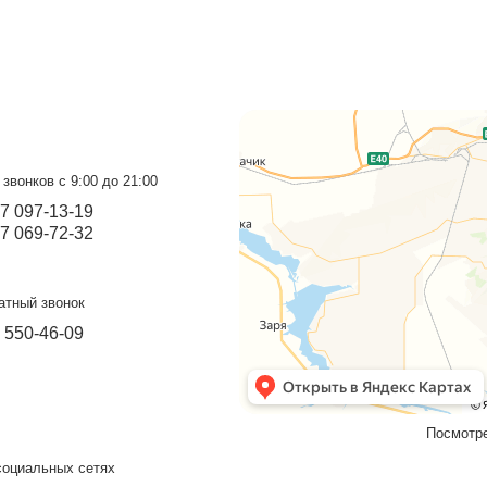
Диван с сеткой черно-
П
фиолетовый
пр
Подробнее