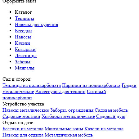
Оформить заказ
Каталог
Теплицы
Навесы для курения
Беседки
Навесы
Качели
Козырьки
Лестницы
Заборы
Мангалы
Сад и огород
Теплицы из поликарбоната
Парники из поликарбоната
Грядки
металлические
Аксессуары для теплиц
Сотовый
поликарбонат
Устройство участка
Навесы металические
Заборы, ограждения
Садовая мебель
Садовые мостики
Хозблоки металлические
Садовый душ
Отдых на даче
Беседки из металла
Мангальные зоны
Качели из металла
Навесы для отдыха
Металлическая мебель