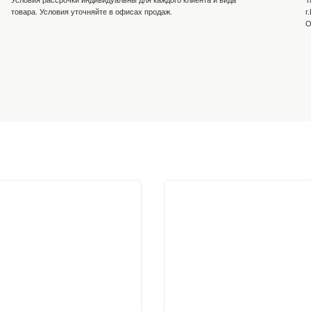
и
Оплата на р/с компании
На Вашу почту выставляем счёт на товар. Оплат
личном кабинете банка по нашим реквизитам, та
отделении банк. Работаем с НДС и без.
Рассрочка от компании
заказ у нашего
Условия рассрочки индивидуальны для каждого к
присвоения
товара. Условия уточняйте в офисах продаж.
плата, вводите
латы
существляется