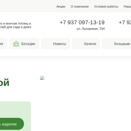
Акции
О ко
+7 937
Производство и монтаж теплиц и
металлоизделий для сада и дома
у
весы для курения
Беседки
Навесы
цветной