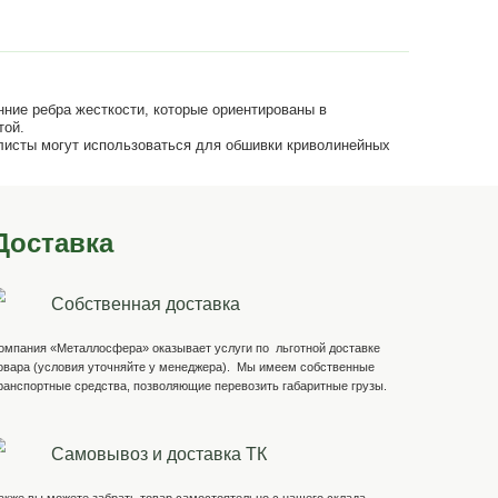
лые панели имеющие внутренние ребра жесткости, которы
отмечена сторона с УФ защитой.
 За счет способности гнуться листы могут использоватьс