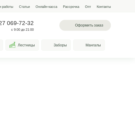
мпании
Условия работы
Наши работы
Статьи
Онлайн-кас
 097-13-19
+7 927 069-72-32
л. Лазоревая, 334
с 9:00 до 21:00
Качели
Козырьки
Лестницы