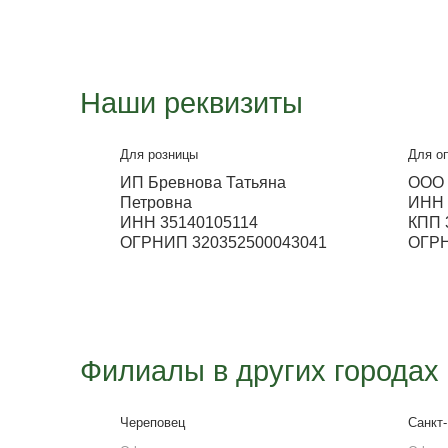
Работа офиса
Будни с 9:00 до 18:00,
Выходные с 9:00 до 14:00.
Воскресенье и понедельник не
работает склад.
E-mail
pkms35@yandex.ru