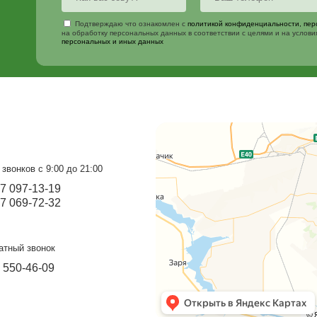
Перегородка с
Б
поликарбонатом.
Ос
Создает зоны с разным микроклиматом.
от 7 700 ₽
от
Узнайте больше
от 7 000 ₽
о
Изготовим и
Наш менеджер свяжется с вами 