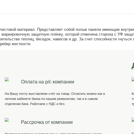
облицовочный листовой материал. Представляет собой по
рбоната имеют маркировочную защитную плёнку, которой 
ений; при строительстве теплиц, беседок, навесов и др.
 только вдоль ребер жесткости.