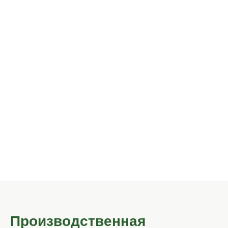
Садовая мебель
Мангальные
металлическая
зоны
Металлические
Садовые
садовые качели
мостики
Производственная