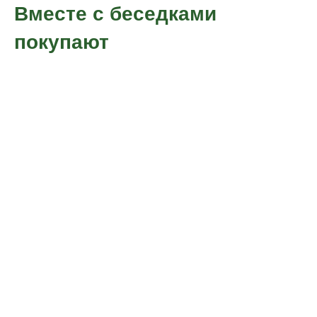
Вместе с беседками
покупают
Садовая мебель
Мангальные
металлическая
зоны
Металлические
Садовые