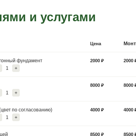
иями и услугами
Цена
Монт
етонный фундамент
2000
₽
2000
1
+
8000
₽
8000
1
+
(цвет по согласованию)
4000
₽
4000
1
+
ицей
8500
₽
8500