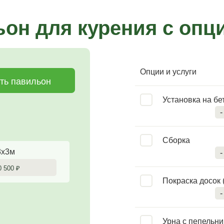
он для курения с опц
Опции и услуги
ть павильон
Установка на б
-
Сборка
3х3м
-
0 500
₽
Покраска досок 
-
Урна с пепельн