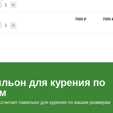
1
+
7000
₽
7000
1
+
льон для курения по
ам
ссчитает павильон для курения по вашим размерам