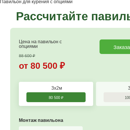
Павильон для курения с опциями
Рассчитайте павиль
Цена на павильон c
опциями
Заказа
88 600
₽
от 80 500
₽
3х2м
80 500
₽
10
Монтаж павильона