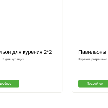
льон для курения 2*2
Павильоны 
ТО для курящих
Курение разрешено 
дробнее
Подробнее