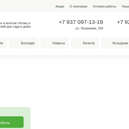
Акции
О ко
+7 937
Производство и монтаж теплиц и
металлоизделий для сада и дома
у
весы для курения
Беседки
Навесы
ная
та