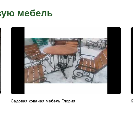
Рассрочка от компании
заказ у нашего
Условия рассрочки индивидуальны для каждого к
присвоения
товара. Условия уточняйте в офисах продаж.
плата, вводите
латы
существляется
ификаты
орые вы заказали в нашей компании.
металлоизделий их срок службы