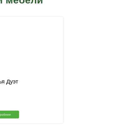
Изготовим с
размерам
Наш менеджер свяжется с вами 
Подтверждаю что ознакомлен с
на обработку персональных данных в
персональных и иных данных