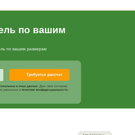
Цена
осок (цвет по согласованию)
2000
₽
мплекта
1000
₽
я покраска
2000
₽