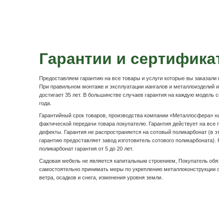
Подробнее
Оплата и доста
Наличными по факту доставк
После осмотра товара по качеству, расписываетесь в
оплачиваете денежные средства водителю-экспедито