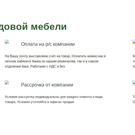
адовой мебели
Скамья Дуэт