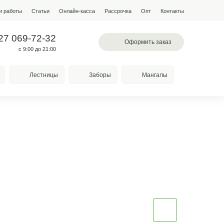
мпании
Условия работы
Наши работы
Статьи
Онлайн-кас
 097-13-19
+7 927 069-72-32
л. Лазоревая, 334
с 9:00 до 21:00
Качели
Козырьки
Лестницы