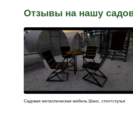
Онлайн-оплата
Для онлайн-оплаты через сайт необходимо оформить 
менеджера в офисе продаж или по телефону. После 
номера заказа, переходите на сайт в раздел онлайн-о
данные и сумму. Данный вид оплаты подходит для оп
кредитными картами, без комиссии. После оплаты о
доставка.
Гарантии и серт
Предоставляем гарантию на все товары и услуги кот
При правильном монтаже и эксплуатации иангалов и 