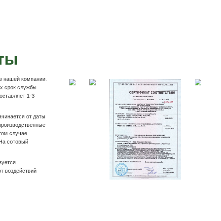
Подробнее
вка садовой мебели
и
Оплата на р/с компании
 накладной и
На Вашу почту выставляем счёт на товар. Оплат
ру.
личном кабинете банка по нашим реквизитам, та
отделении банк. Работаем с НДС и без.