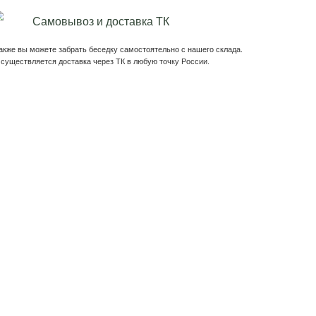
етний душ Сфера
т продаж душ Сфера
Подробнее