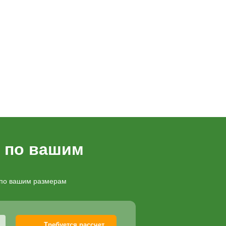
 услугами
Цена
ликарбоната на 6 мм
3000
₽
епы
1600
₽