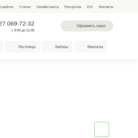
мпании
Условия работы
Наши работы
Статьи
Онлайн-кас
 097-13-19
+7 927 069-72-32
л. Лазоревая, 334
с 9:00 до 21:00
Качели
Козырьки
Лестницы