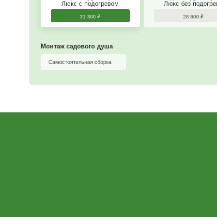
Рассчитайте сад
Цена на садовый
душ c опциями
Зак
34 400
₽
от 31 300
₽
Садовый душ Сфера
Сад
Люкс с подогревом
Лю
31 300
₽