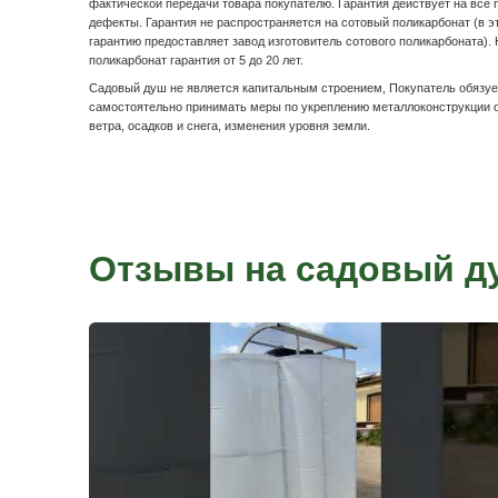
Оплата и доста
Наличными по факту доставк
После осмотра товара по качеству, расписываетесь в
оплачиваете денежные средства водителю-экспедито
Онлайн-оплата
Для онлайн-оплаты через сайт необходимо оформить 
менеджера в офисе продаж или по телефону. После 
номера заказа, переходите на сайт в раздел онлайн-о
данные и сумму. Данный вид оплаты подходит для оп
кредитными картами, без комиссии. После оплаты о
доставка.