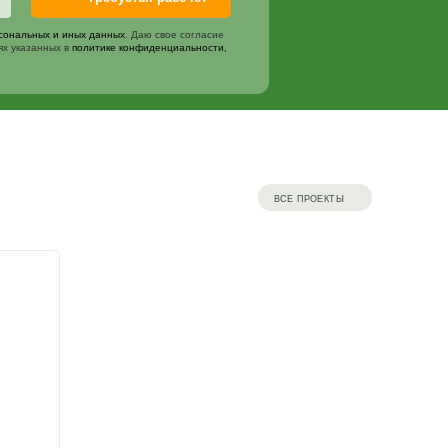
адовый душ по вашим
и рассчитает садовый душ по вашим размерам
Требуется рас