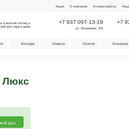
Акции
О ко
+7 937
Производство и монтаж теплиц и
металлоизделий для сада и дома
у
весы для курения
Беседки
Навесы
фера Люкс
та