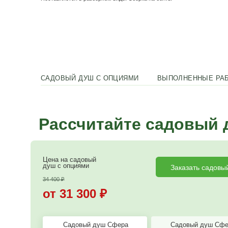
каркас профиль оцинкованный 25х25 мм, Пол
Комплектация
каркас, бак 150л с подогревом/ без подогрев
согласованию), перегородка с вешалкой, трап
крыша-навес над баком с поликарбонатом (4 мм,проз
Поставляется в разборном виде. Сборка на болты
САДОВЫЙ ДУШ С ОПЦИЯМИ
ВЫПОЛ