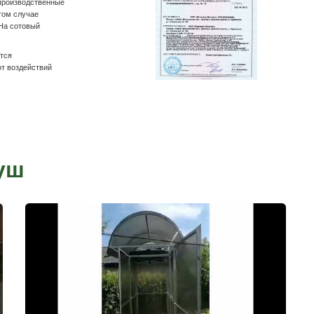
вка садового душа
и
Оплата на р/с компании
 накладной и
На Вашу почту выставляем счёт на товар. Оплат
ру.
личном кабинете банка по нашим реквизитам, та
отделении банка.
Рассрочка от компании
заказ у нашего
Условия рассрочки индивидуальны для каждого к
присвоения
товара. Условия уточняйте в офисах продаж.
плата, вводите
латы
существляется