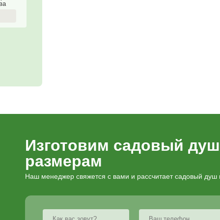
овый душ с опциями и
Опции и услуги
азать садовый душ
Замена по
Грунтозац
овый душ Сфера
кс без подогрева
28 800
₽