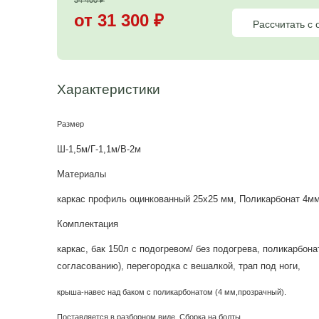
Цена на садовый
душ
34 400
₽
от 31 300
₽
Характеристики
Размер
Ш-1,5м/Г-1,1м/В-2м
Материалы