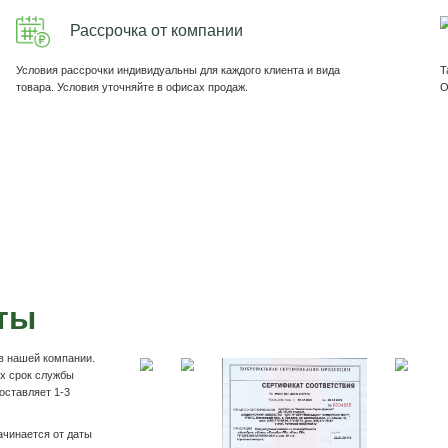
Душ Сфера с крышей
Л
Комфортный душ для садового участка
Хи
Подробнее