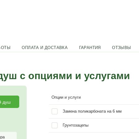
икарбонат 4мм выбор цвета.
а, поликарбонат 4мм (цвет по
 под ноги,
рачный).
НЕННЫЕ РАБОТЫ
ОПЛАТА И ДОСТАВКА
Г