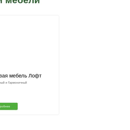
Изготовим с
размерам
Наш менеджер свяжется с вами 
Подтверждаю что ознакомлен с
на обработку персональных данных в
персональных и иных данных