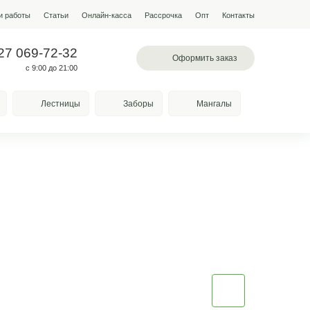
мпании
Условия работы
Наши работы
Статьи
Онлайн-кас
 097-13-19
+7 927 069-72-32
л. Лазоревая, 334
с 9:00 до 21:00
Качели
Козырьки
Лестницы