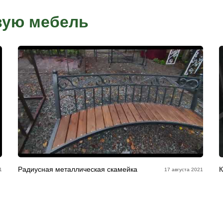
Рассрочка от компании
заказ у нашего
Условия рассрочки индивидуальны для каждого к
присвоения
товара. Условия уточняйте в офисах продаж.
плата, вводите
латы
существляется
ификаты
орые вы заказали в нашей компании.
металлоизделий их срок службы