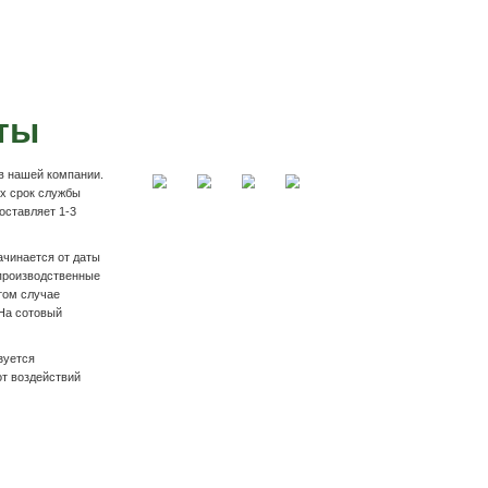
Подробнее
вка садовой мебели
и
Оплата на р/с компании
 накладной и
На Вашу почту выставляем счёт на товар. Оплат
ру.
личном кабинете банка по нашим реквизитам, та
отделении банк. Работаем с НДС и без.