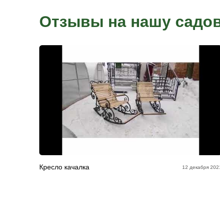
Онлайн-оплата
Для онлайн-оплаты через сайт необходимо оформить 
менеджера в офисе продаж или по телефону. После 
номера заказа, переходите на сайт в раздел онлайн-о
данные и сумму. Данный вид оплаты подходит для оп
кредитными картами, без комиссии. После оплаты о
доставка.
Гарантии и серт
Предоставляем гарантию на все товары и услуги кот
При правильном монтаже и эксплуатации иангалов и 