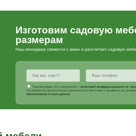
Опции и услуги
Заказать мебель
Покраска д
Сборка ко
Длина 2м
Порошкова
16 900
₽