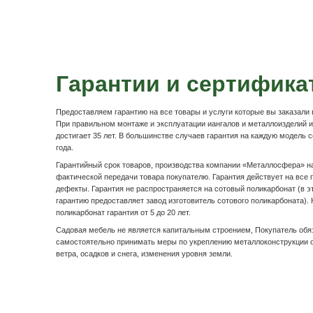
Подробнее
Оплата и доста
Наличными по факту доставк
После осмотра товара по качеству, расписываетесь в
оплачиваете денежные средства водителю-экспедито