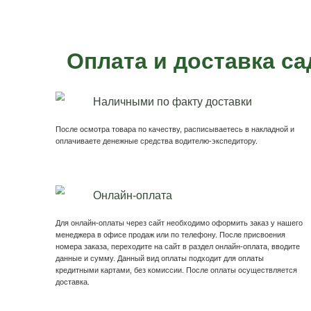
Пример нашей с
Скамья Дуэт