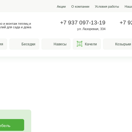
Акции
О ко
+7 937
Производство и монтаж теплиц и
металлоизделий для сада и дома
у
весы для курения
Беседки
Навесы
та