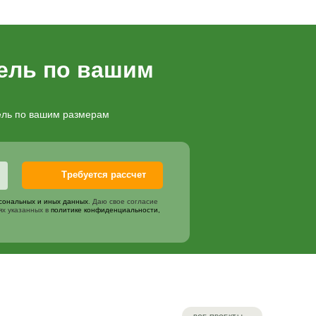
Цена
осок (цвет по согласованию)
2000
₽
мплекта
1000
₽
я покраска
1000
₽